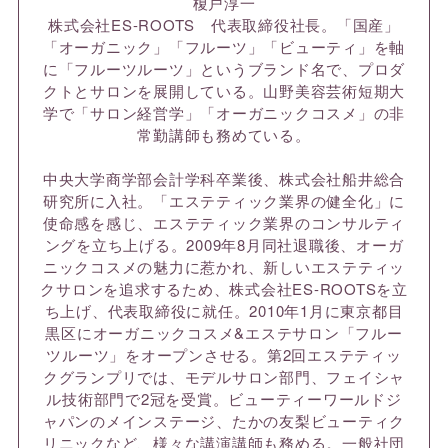
榎戸淳一
株式会社ES-ROOTS 代表取締役社長。「国産」
「オーガニック」「フルーツ」「ビューティ」を軸
に「フルーツルーツ」というブランド名で、プロダ
クトとサロンを展開している。山野美容芸術短期大
学で「サロン経営学」「オーガニックコスメ」の非
常勤講師も務めている。
中央大学商学部会計学科卒業後、株式会社船井総合
研究所に入社。「エステティック業界の健全化」に
使命感を感じ、エステティック業界のコンサルティ
ングを立ち上げる。2009年8月同社退職後、オーガ
ニックコスメの魅力に惹かれ、新しいエステティッ
クサロンを追求するため、株式会社ES-ROOTSを立
ち上げ、代表取締役に就任。2010年1月に東京都目
黒区にオーガニックコスメ&エステサロン「フルー
ツルーツ」をオープンさせる。第2回エステティッ
クグランプリでは、モデルサロン部門、フェイシャ
ル技術部門で2冠を受賞。ビューティーワールドジ
ャパンのメインステージ、たかの友梨ビューティク
リニックなど、様々な講演講師も務める。一般社団