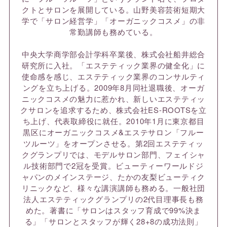
クトとサロンを展開している。山野美容芸術短期大
学で「サロン経営学」「オーガニックコスメ」の非
常勤講師も務めている。
中央大学商学部会計学科卒業後、株式会社船井総合
研究所に入社。「エステティック業界の健全化」に
使命感を感じ、エステティック業界のコンサルティ
ングを立ち上げる。2009年8月同社退職後、オーガ
ニックコスメの魅力に惹かれ、新しいエステティッ
クサロンを追求するため、株式会社ES-ROOTSを立
ち上げ、代表取締役に就任。2010年1月に東京都目
黒区にオーガニックコスメ&エステサロン「フルー
ツルーツ」をオープンさせる。第2回エステティッ
クグランプリでは、モデルサロン部門、フェイシャ
ル技術部門で2冠を受賞。ビューティーワールドジ
ャパンのメインステージ、たかの友梨ビューティク
リニックなど、様々な講演講師も務める。一般社団
法人エステティックグランプリの2代目理事長も務
めた。著書に「サロンはスタッフ育成で99%決ま
る」「サロンとスタッフが輝く28+8の成功法則」