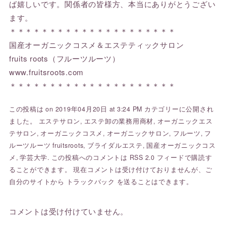
ば嬉しいです。関係者の皆様方、本当にありがとうござい
ます。
＊＊＊＊＊＊＊＊＊＊＊＊＊＊＊＊＊＊＊＊＊
国産オーガニックコスメ＆エステティックサロン
fruits roots（フルーツルーツ）
www.fruitsroots.com
＊＊＊＊＊＊＊＊＊＊＊＊＊＊＊＊＊＊＊＊＊
この投稿は on 2019年04月20日 at 3:24 PM カテゴリーに公開され
ました。
エステサロン
,
エステ卸の業務用商材
,
オーガニックエス
テサロン
,
オーガニックコスメ
,
オーガニックサロン
,
フルーツ
,
フ
ルーツルーツ fruitsroots
,
ブライダルエステ
,
国産オーガニックコス
メ
,
学芸大学
. この投稿へのコメントは
RSS 2.0
フィードで購読す
ることができます。 現在コメントは受け付けておりませんが、ご
自分のサイトから
トラックバック
を送ることはできます。
コメントは受け付けていません。