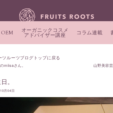
オーガニックコスメ
OEM
コラム連載
アドバイザー講座
ーツルーツブログトップに戻る
のmiisaさん。
山野美容
生日。
年10月04日