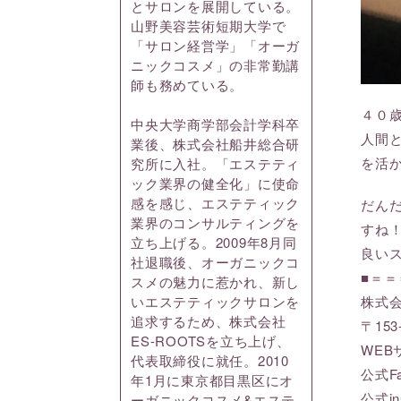
とサロンを展開している。
山野美容芸術短期大学で
「サロン経営学」「オーガ
ニックコスメ」の非常勤講
師も務めている。
４０
中央大学商学部会計学科卒
人間
業後、株式会社船井総合研
を活
究所に入社。「エステティ
ック業界の健全化」に使命
感を感じ、エステティック
だん
業界のコンサルティングを
すね
立ち上げる。2009年8月同
良い
社退職後、オーガニックコ
■＝
スメの魅力に惹かれ、新し
株式会
いエステティックサロンを
追求するため、株式会社
〒15
ES-ROOTSを立ち上げ、
WE
代表取締役に就任。2010
公式F
年1月に東京都目黒区にオ
公式in
ーガニックコスメ&エステ