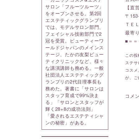
サロン「フルーツルーツ」
【直
をオープンさせる。第2回
〒153
エステティックグランプリ
ＴＥＬ:
では、モデルサロン部門、
最寄
フェイシャル技術部門で2
冠を受賞。ビューティーワ
■＝
ールドジャパンのメインス
テージ、たかの友梨ビュー
この投稿
ティクリニックなど、様々
ステサ
な講演講師も務める。一般
コスメ
社団法人エステティックグ
が、ご
ランプリの2代目理事長も
務めた。著書に「サロンは
スタッフ育成で99%決ま
コメ
る」「サロンとスタッフが
輝く28+8の成功法則」
「愛されるエステティシャ
ンの秘密」がある。