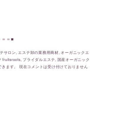
＝＝＝■
テサロン
,
エステ卸の業務用商材
,
オーガニックエ
uitsroots
,
ブライダルエステ
,
国産オーガニック
できます。 現在コメントは受け付けておりません