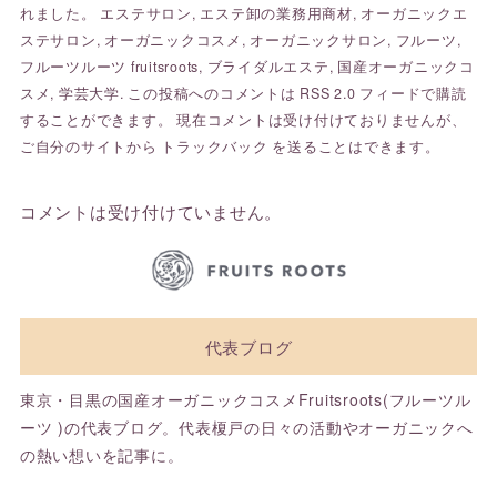
れました。
エステサロン
,
エステ卸の業務用商材
,
オーガニックエ
ステサロン
,
オーガニックコスメ
,
オーガニックサロン
,
フルーツ
,
フルーツルーツ fruitsroots
,
ブライダルエステ
,
国産オーガニックコ
スメ
,
学芸大学
. この投稿へのコメントは
RSS 2.0
フィードで購読
することができます。 現在コメントは受け付けておりませんが、
ご自分のサイトから
トラックバック
を送ることはできます。
コメントは受け付けていません。
代表ブログ
東京・目黒の国産オーガニックコスメFruitsroots(フルーツル
ーツ )の代表ブログ。代表榎戸の日々の活動やオーガニックへ
の熱い想いを記事に。