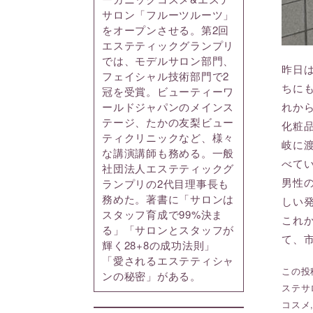
サロン「フルーツルーツ」
をオープンさせる。第2回
エステティックグランプリ
では、モデルサロン部門、
昨日
フェイシャル技術部門で2
ちに
冠を受賞。ビューティーワ
れか
ールドジャパンのメインス
テージ、たかの友梨ビュー
化粧
ティクリニックなど、様々
岐に
な講演講師も務める。一般
べて
社団法人エステティックグ
男性
ランプリの2代目理事長も
務めた。著書に「サロンは
しい
スタッフ育成で99%決ま
これ
る」「サロンとスタッフが
て、
輝く28+8の成功法則」
「愛されるエステティシャ
この投稿
ンの秘密」がある。
ステサ
コスメ