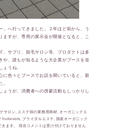
ー」へ行ってきました。２年ほど前から、う
りますが、専用の展示会が開催となると、こ
ズ、サプリ、脱毛サロン等、プロダクトは多
きや、誰もが知るような大企業がブースを並
しょうね。
心に色々とブースでお話を聞いていると、新
た。
しょうが、消費者への啓蒙活動もしっかりし
テサロン
,
エステ卸の業務用商材
,
オーガニックエ
uitsroots
,
ブライダルエステ
,
国産オーガニック
できます。 現在コメントは受け付けておりません