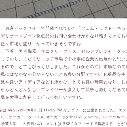
は、東京ビッグサイトで開催されていた「フェムテックトーキョ
もデリケートゾーン化粧品のお問い合わせがかなり増えてきてお
ら益々市場が盛り上がっていきそうですね。
品、下着、美容機器、サニタリーグッズ、セルフプレジャーグッ
渡っており、まだまだニッチ市場で中小零細企業の出展かと思い
いるので、とてもびっくりしました。これからの注目市場なので
の私にはなかなか分からないことも多い分野ですが、化粧品を中
発見や良いアイディアなども浮かび、とても良い時間となりまし
からもどんどん新しいプレイヤーが参入して競争も激しくなるで
市場を大事に創造して行って欲しいですね。
は on 2022年10月23日 at 4:02 PM カテゴリーに公開されました。
エス
ロン
,
オーガニックコスメ
,
オーガニックサロン
,
フルーツ
,
フルーツルーツ fr
,
学芸大学
. この投稿へのコメントは
RSS 2.0
フィードで購読することが