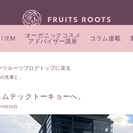
オーガニックコスメ
OEM
コラム連載
アドバイザー講座
ーツルーツブログトップに戻る
職の先輩と。
ェムテックトーキョーへ。
年10月23日