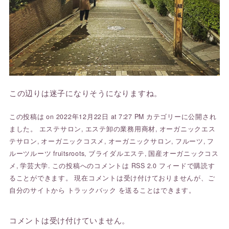
この辺りは迷子になりそうになりますね。
この投稿は on 2022年12月22日 at 7:27 PM カテゴリーに公開され
ました。
エステサロン
,
エステ卸の業務用商材
,
オーガニックエス
テサロン
,
オーガニックコスメ
,
オーガニックサロン
,
フルーツ
,
フ
ルーツルーツ fruitsroots
,
ブライダルエステ
,
国産オーガニックコス
メ
,
学芸大学
. この投稿へのコメントは
RSS 2.0
フィードで購読す
ることができます。 現在コメントは受け付けておりませんが、ご
自分のサイトから
トラックバック
を送ることはできます。
コメントは受け付けていません。