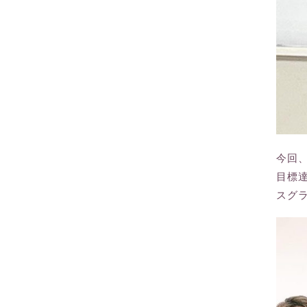
今回
目標
スグ