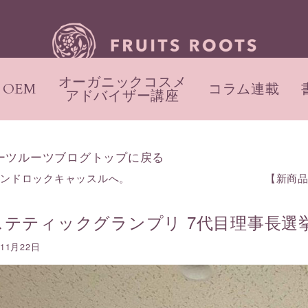
オーガニックコスメ
OEM
コラム連載
アドバイザー講座
ーツルーツブログトップに戻る
ランドロックキャッスルへ。
【新商
ステティックグランプリ 7代目理事長選
年11月22日