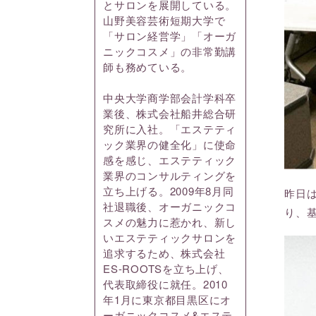
とサロンを展開している。
山野美容芸術短期大学で
「サロン経営学」「オーガ
ニックコスメ」の非常勤講
師も務めている。
中央大学商学部会計学科卒
業後、株式会社船井総合研
究所に入社。「エステティ
ック業界の健全化」に使命
感を感じ、エステティック
業界のコンサルティングを
立ち上げる。2009年8月同
昨日
社退職後、オーガニックコ
り、
スメの魅力に惹かれ、新し
いエステティックサロンを
追求するため、株式会社
ES-ROOTSを立ち上げ、
代表取締役に就任。2010
年1月に東京都目黒区にオ
ーガニックコスメ&エステ