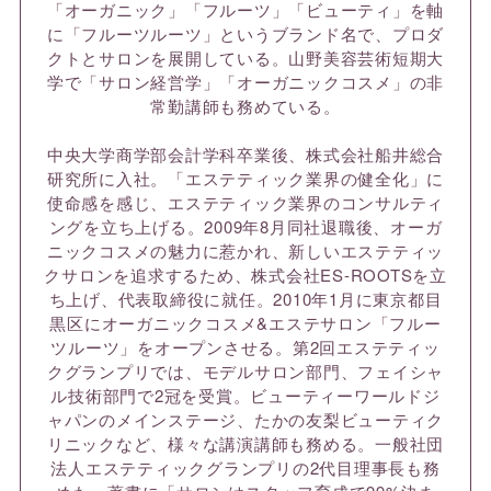
「オーガニック」「フルーツ」「ビューティ」を軸
に「フルーツルーツ」というブランド名で、プロダ
クトとサロンを展開している。山野美容芸術短期大
学で「サロン経営学」「オーガニックコスメ」の非
常勤講師も務めている。
中央大学商学部会計学科卒業後、株式会社船井総合
研究所に入社。「エステティック業界の健全化」に
使命感を感じ、エステティック業界のコンサルティ
ングを立ち上げる。2009年8月同社退職後、オーガ
ニックコスメの魅力に惹かれ、新しいエステティッ
クサロンを追求するため、株式会社ES-ROOTSを立
ち上げ、代表取締役に就任。2010年1月に東京都目
黒区にオーガニックコスメ&エステサロン「フルー
ツルーツ」をオープンさせる。第2回エステティッ
クグランプリでは、モデルサロン部門、フェイシャ
ル技術部門で2冠を受賞。ビューティーワールドジ
ャパンのメインステージ、たかの友梨ビューティク
リニックなど、様々な講演講師も務める。一般社団
法人エステティックグランプリの2代目理事長も務