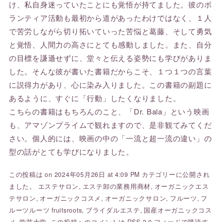
け、私自身迷っていたことにも覚悟が持てました。彼のボ
ランティア活動も最初から道があったわけではなく、１人
で苦労しながら切り拓いていった苦悩と葛藤、そして勇気
と覚悟、人間力の高さにとても感動しました。また、自分
の目標を謙遜せずに、堂々と伝える姿勢にも学びがありま
した。そんな彼が書いた書籍だからこそ、１つ１つの言葉
に説得力があり、心に染み入りました。この書籍の副題に
あるように、すぐに「行動」したくなりました。
こちらの書籍はもちろんのこと、「Dr. Bala」という映画
も、アマゾンプライムで観れますので、是非観てみてくだ
さい。個人的には、映画の中の「一流と超一流の違い」の
型の話がとても学びになりました。
この投稿は on 2024年05月26日 at 4:09 PM カテゴリーに公開され
ました。
エステサロン
,
エステ卸の業務用商材
,
オーガニックエス
テサロン
,
オーガニックコスメ
,
オーガニックサロン
,
フルーツ
,
フ
ルーツルーツ fruitsroots
,
ブライダルエステ
,
国産オーガニックコス