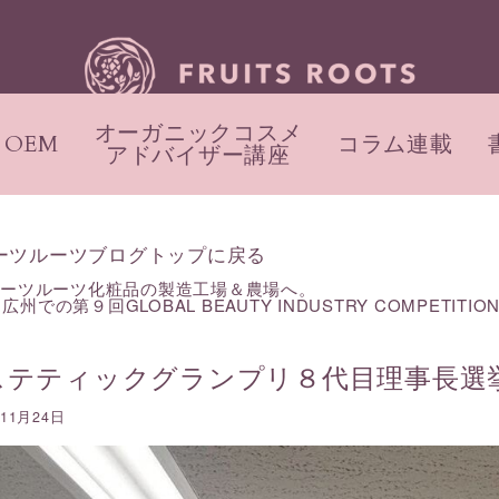
オーガニックコスメ
OEM
コラム連載
アドバイザー講座
ーツルーツブログトップに戻る
ルーツルーツ化粧品の製造工場＆農場へ。
州での第９回GLOBAL BEAUTY INDUSTRY COMPETITION
ステティックグランプリ８代目理事長選
年11月24日