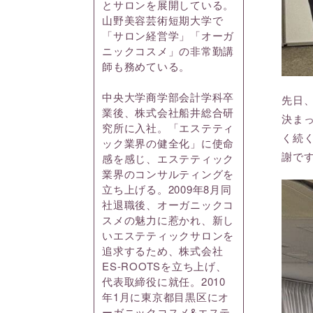
とサロンを展開している。
山野美容芸術短期大学で
「サロン経営学」「オーガ
ニックコスメ」の非常勤講
師も務めている。
中央大学商学部会計学科卒
先日
業後、株式会社船井総合研
決ま
究所に入社。「エステティ
く続
ック業界の健全化」に使命
謝で
感を感じ、エステティック
業界のコンサルティングを
立ち上げる。2009年8月同
社退職後、オーガニックコ
スメの魅力に惹かれ、新し
いエステティックサロンを
追求するため、株式会社
ES-ROOTSを立ち上げ、
代表取締役に就任。2010
年1月に東京都目黒区にオ
ーガニックコスメ&エステ