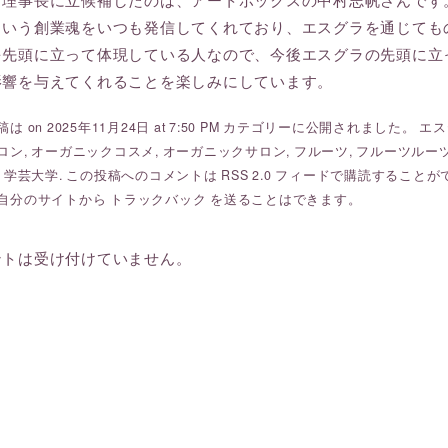
という創業魂をいつも発信してくれており、エスグラを通じても
を先頭に立って体現している人なので、今後エスグラの先頭に立
影響を与えてくれることを楽しみにしています。
は on 2025年11月24日 at 7:50 PM カテゴリーに公開されました。
エス
ロン
,
オーガニックコスメ
,
オーガニックサロン
,
フルーツ
,
フルーツルーツ fr
,
学芸大学
. この投稿へのコメントは
RSS 2.0
フィードで購読することが
自分のサイトから
トラックバック
を送ることはできます。
ントは受け付けていません。