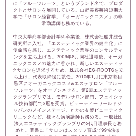
に「フルーツルーツ」というブランド名で、プロダ
クトとサロンを展開している。山野美容芸術短期大
学で「サロン経営学」「オーガニックコスメ」の非
常勤講師も務めている。
中央大学商学部会計学科卒業後、株式会社船井総合
研究所に入社。「エステティック業界の健全化」に
使命感を感じ、エステティック業界のコンサルティ
ングを立ち上げる。2009年8月同社退職後、オーガ
ニックコスメの魅力に惹かれ、新しいエステティッ
クサロンを追求するため、株式会社ES-ROOTSを立
ち上げ、代表取締役に就任。2010年1月に東京都目
黒区にオーガニックコスメ&エステサロン「フルー
ツルーツ」をオープンさせる。第2回エステティッ
クグランプリでは、モデルサロン部門、フェイシャ
ル技術部門で2冠を受賞。ビューティーワールドジ
ャパンのメインステージ、たかの友梨ビューティク
リニックなど、様々な講演講師も務める。一般社団
法人エステティックグランプリの2代目理事長も務
めた。著書に「サロンはスタッフ育成で99%決ま