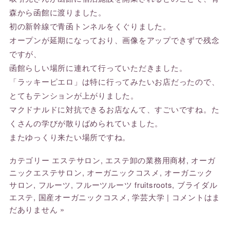
森から函館に渡りました。
初の新幹線で青函トンネルをくぐりました。
オープンが延期になっており、画像をアップできずで残念
ですが、
函館らしい場所に連れて行っていただきました。
「ラッキーピエロ」は特に行ってみたいお店だったので、
とてもテンションが上がりました。
マクドナルドに対抗できるお店なんて、すごいですね。た
くさんの学びが散りばめられていました。
またゆっくり来たい場所ですね。
カテゴリー
エステサロン
,
エステ卸の業務用商材
,
オーガ
ニックエステサロン
,
オーガニックコスメ
,
オーガニック
サロン
,
フルーツ
,
フルーツルーツ fruitsroots
,
ブライダル
エステ
,
国産オーガニックコスメ
,
学芸大学
|
コメントはま
だありません »