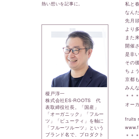
熱い想いを記事に。
私と
なん
先月
より
また
開催
是非
その
ちょ
京都
みん
榎戸淳一
＊＊
株式会社ES-ROOTS 代
オー
表取締役社長。「国産」
「オーガニック」「フルー
frui
ツ」「ビューティ」を軸に
www.f
「フルーツルーツ」という
ブランド名で、プロダクト
＊＊