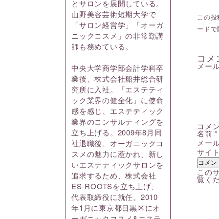
とサロンを展開している。
山野美容芸術短期大学で
この投稿
「サロン経営学」「オーガ
ードで
ニックコスメ」の非常勤講
師も務めている。
コメ
メー
中央大学商学部会計学科卒
業後、株式会社船井総合研
究所に入社。「エステティ
ック業界の健全化」に使命
感を感じ、エステティック
業界のコンサルティングを
コメ
立ち上げる。2009年8月同
名前
*
メー
社退職後、オーガニックコ
サイ
スメの魅力に惹かれ、新し
いエステティックサロンを
このサ
追求するため、株式会社
覧く
ES-ROOTSを立ち上げ、
代表取締役に就任。2010
年1月に東京都目黒区にオ
ーガニックコスメ&エステ