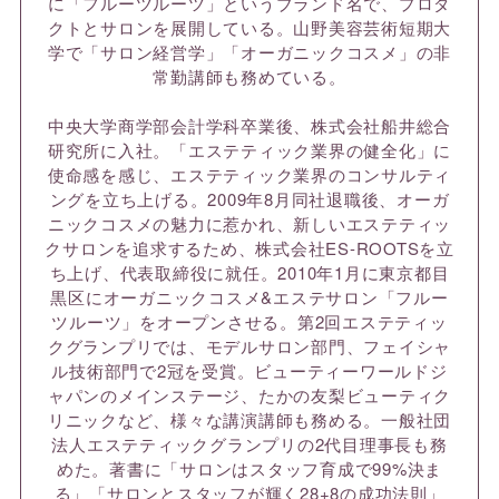
に「フルーツルーツ」というブランド名で、プロダ
クトとサロンを展開している。山野美容芸術短期大
学で「サロン経営学」「オーガニックコスメ」の非
常勤講師も務めている。
中央大学商学部会計学科卒業後、株式会社船井総合
研究所に入社。「エステティック業界の健全化」に
使命感を感じ、エステティック業界のコンサルティ
ングを立ち上げる。2009年8月同社退職後、オーガ
ニックコスメの魅力に惹かれ、新しいエステティッ
クサロンを追求するため、株式会社ES-ROOTSを立
ち上げ、代表取締役に就任。2010年1月に東京都目
黒区にオーガニックコスメ&エステサロン「フルー
ツルーツ」をオープンさせる。第2回エステティッ
クグランプリでは、モデルサロン部門、フェイシャ
ル技術部門で2冠を受賞。ビューティーワールドジ
ャパンのメインステージ、たかの友梨ビューティク
リニックなど、様々な講演講師も務める。一般社団
法人エステティックグランプリの2代目理事長も務
めた。著書に「サロンはスタッフ育成で99%決ま
る」「サロンとスタッフが輝く28+8の成功法則」