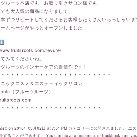
ーツルーツ本店でも、お取り引きサロン様でも、
店でも大人気の商品になりまして、
１本ずつリピートしてくださるお客様もたくさんいらっしゃいま
ホームページがやっとオープンしました。
⬇
/www.fruitsroots.com/revure/
見てみてくださいね。
ーツルーツのインナーケアの自信作です！
＊＊＊＊＊＊＊＊＊＊＊＊＊＊＊＊＊＊＊＊＊＊＊＊
ガニックコスメ＆エステティックサロン
ts roots（フルーツルーツ）
ruitsroots.com
＊＊＊＊＊＊＊＊＊＊＊＊＊＊＊＊＊＊＊＊＊＊
は on 2016年05月02日 at 7:54 PM カテゴリーに公開されました。
エス
読することができます。 You can
leave a response
, or
trackback
from you