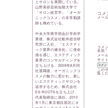
とサロンを展開している。
山野美容芸術短期大学で
「サロン経営学」「オーガ
コメ
メー
ニックコスメ」の非常勤講
師も務めている。
中央大学商学部会計学科卒
業後、株式会社船井総合研
究所に入社。「エステティ
コメ
ック業界の健全化」に使命
名前
*
感を感じ、エステティック
メー
サイ
業界のコンサルティングを
立ち上げる。2009年8月同
このサ
社退職後、オーガニックコ
覧く
スメの魅力に惹かれ、新し
いエステティックサロンを
追求するため、株式会社
ES-ROOTSを立ち上げ、
代表取締役に就任。2010
年1月に東京都目黒区にオ
ーガニックコスメ&エステ