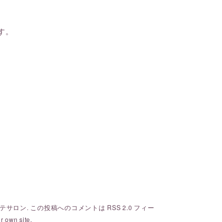
す。
テサロン
. この投稿へのコメントは
RSS 2.0
フィー
r own site.