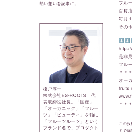
フル
熱い想いを記事に。
百貨
毎月
その
⬇⬇
http:/
是非
フル
＊＊
オー
frui
榎戸淳一
株式会社ES-ROOTS 代
www.f
表取締役社長。「国産」
＊＊
「オーガニック」「フルー
ツ」「ビューティ」を軸に
「フルーツルーツ」という
この投稿
ブランド名で、プロダクト
ドで購