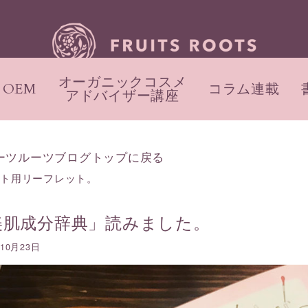
オーガニックコスメ
OEM
コラム連載
アドバイザー講座
ーツルーツブログトップに戻る
フト用リーフレット。
美肌成分辞典」読みました。
年10月23日