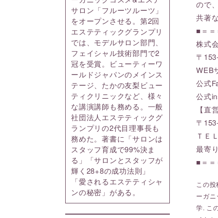
ので
サロン「フルーツルーツ」
共著
をオープンさせる。第2回
■＝
エステティックグランプリ
では、モデルサロン部門、
株式会
フェイシャル技術部門で2
〒15
冠を受賞。ビューティーワ
WE
ールドジャパンのメインス
公式F
テージ、たかの友梨ビュー
ティクリニックなど、様々
公式in
な講演講師も務める。一般
【直
社団法人エステティックグ
〒153
ランプリの2代目理事長も
ＴＥＬ:
務めた。著書に「サロンは
最寄
スタッフ育成で99%決ま
る」「サロンとスタッフが
■＝
輝く28+8の成功法則」
「愛されるエステティシャ
この投稿
ンの秘密」がある。
ーガニ
学
. 