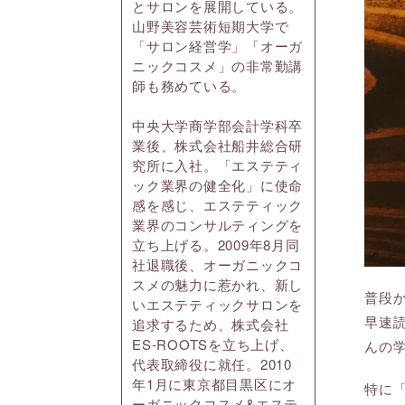
とサロンを展開している。
山野美容芸術短期大学で
「サロン経営学」「オーガ
ニックコスメ」の非常勤講
師も務めている。
中央大学商学部会計学科卒
業後、株式会社船井総合研
究所に入社。「エステティ
ック業界の健全化」に使命
感を感じ、エステティック
業界のコンサルティングを
立ち上げる。2009年8月同
社退職後、オーガニックコ
スメの魅力に惹かれ、新し
普段
いエステティックサロンを
早速
追求するため、株式会社
ES-ROOTSを立ち上げ、
んの
代表取締役に就任。2010
年1月に東京都目黒区にオ
特に
ーガニックコスメ&エステ