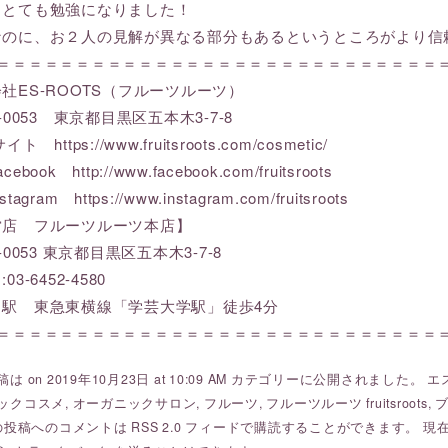
、とても勉強になりました！
なのに、お２人の見解が異なる部分もあるというところがより信
＝＝＝＝＝＝＝＝＝＝＝＝＝＝＝＝＝＝＝＝＝＝＝＝＝＝＝＝＝
社ES-ROOTS（フルーツルーツ）
3-0053 東京都目黒区五本木3-7-8
Bサイト
https://www.fruitsroots.com/cosmetic/
acebook
http://www.facebook.com/fruitsroots
stagram
https://www.instagram.com/fruitsroots
営店 フルーツルーツ本店】
-0053 東京都目黒区五本木3-7-8
03-6452-4580
り駅 東急東横線「学芸大学駅」徒歩4分
＝＝＝＝＝＝＝＝＝＝＝＝＝＝＝＝＝＝＝＝＝＝＝＝＝＝＝＝＝
は on 2019年10月23日 at 10:09 AM カテゴリーに公開されました。
エ
ックコスメ
,
オーガニックサロン
,
フルーツ
,
フルーツルーツ fruitsroots
,
この投稿へのコメントは
RSS 2.0
フィードで購読することができます。 現