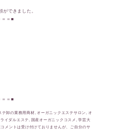
頼ができました。
＝＝＝■
＝＝＝■
ステ卸の業務用商材
,
オーガニックエステサロン
,
オ
ブライダルエステ
,
国産オーガニックコスメ
,
学芸大
在コメントは受け付けておりませんが、ご自分のサ