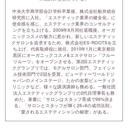
中央大学商学部会計学科卒業後、株式会社船井総合
研究所に入社。「エステティック業界の健全化」に
使命感を感じ、エステティック業界のコンサルティ
ングを立ち上げる。2009年8月同社退職後、オーガ
ニックコスメの魅力に惹かれ、新しいエステティッ
クサロンを追求するため、株式会社ES-ROOTSを立
ち上げ、代表取締役に就任。2010年1月に東京都目
黒区にオーガニックコスメ&エステサロン「フルー
ツルーツ」をオープンさせる。第2回エステティッ
クグランプリでは、モデルサロン部門、フェイシャ
ル技術部門で2冠を受賞。ビューティーワールドジ
ャパンのメインステージ、たかの友梨ビューティク
リニックなど、様々な講演講師も務める。一般社団
法人エステティックグランプリの2代目理事長も務
めた。著書に「サロンはスタッフ育成で99%決ま
る」「サロンとスタッフが輝く28+8の成功法則」
「愛されるエステティシャンの秘密」がある。