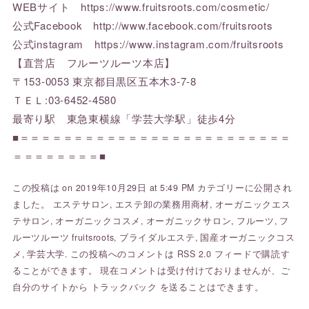
WEBサイト
https://www.fruitsroots.com/cosmetic/
公式Facebook
http://www.facebook.com/fruitsroots
公式instagram
https://www.instagram.com/fruitsroots
【直営店 フルーツルーツ本店】
〒153-0053 東京都目黒区五本木3-7-8
ＴＥＬ:03-6452-4580
最寄り駅 東急東横線「学芸大学駅」徒歩4分
■＝＝＝＝＝＝＝＝＝＝＝＝＝＝＝＝＝＝＝＝＝＝＝＝＝
＝＝＝＝＝＝＝＝■
この投稿は on 2019年10月29日 at 5:49 PM カテゴリーに公開され
ました。
エステサロン
,
エステ卸の業務用商材
,
オーガニックエス
テサロン
,
オーガニックコスメ
,
オーガニックサロン
,
フルーツ
,
フ
ルーツルーツ fruitsroots
,
ブライダルエステ
,
国産オーガニックコス
メ
,
学芸大学
. この投稿へのコメントは
RSS 2.0
フィードで購読す
ることができます。 現在コメントは受け付けておりませんが、ご
自分のサイトから
トラックバック
を送ることはできます。