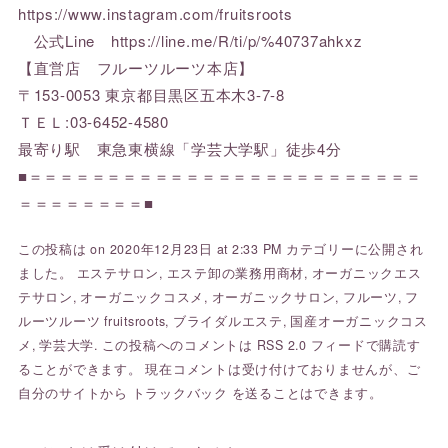
https://www.instagram.com/fruitsroots
公式Line https://line.me/R/ti/p/%40737ahkxz
【直営店 フルーツルーツ本店】
〒153-0053 東京都目黒区五本木3-7-8
ＴＥＬ:03-6452-4580
最寄り駅 東急東横線「学芸大学駅」徒歩4分
■＝＝＝＝＝＝＝＝＝＝＝＝＝＝＝＝＝＝＝＝＝＝＝＝＝
＝＝＝＝＝＝＝＝■
この投稿は on 2020年12月23日 at 2:33 PM カテゴリーに公開され
ました。
エステサロン
,
エステ卸の業務用商材
,
オーガニックエス
テサロン
,
オーガニックコスメ
,
オーガニックサロン
,
フルーツ
,
フ
ルーツルーツ fruitsroots
,
ブライダルエステ
,
国産オーガニックコス
メ
,
学芸大学
. この投稿へのコメントは
RSS 2.0
フィードで購読す
ることができます。 現在コメントは受け付けておりませんが、ご
自分のサイトから
トラックバック
を送ることはできます。