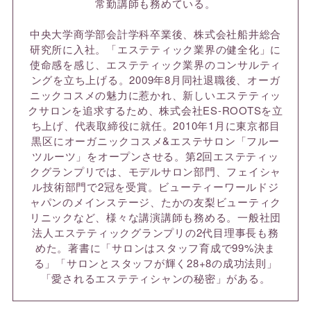
常勤講師も務めている。
中央大学商学部会計学科卒業後、株式会社船井総合
研究所に入社。「エステティック業界の健全化」に
使命感を感じ、エステティック業界のコンサルティ
ングを立ち上げる。2009年8月同社退職後、オーガ
ニックコスメの魅力に惹かれ、新しいエステティッ
クサロンを追求するため、株式会社ES-ROOTSを立
ち上げ、代表取締役に就任。2010年1月に東京都目
黒区にオーガニックコスメ&エステサロン「フルー
ツルーツ」をオープンさせる。第2回エステティッ
クグランプリでは、モデルサロン部門、フェイシャ
ル技術部門で2冠を受賞。ビューティーワールドジ
ャパンのメインステージ、たかの友梨ビューティク
リニックなど、様々な講演講師も務める。一般社団
法人エステティックグランプリの2代目理事長も務
めた。著書に「サロンはスタッフ育成で99%決ま
る」「サロンとスタッフが輝く28+8の成功法則」
「愛されるエステティシャンの秘密」がある。