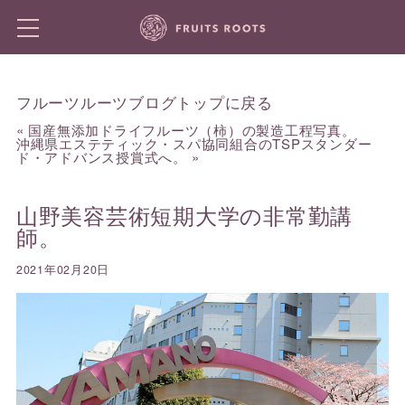
フルーツルーツブログトップに戻る
«
国産無添加ドライフルーツ（柿）の製造工程写真。
沖縄県エステティック・スパ協同組合のTSPスタンダー
ド・アドバンス授賞式へ。
»
山野美容芸術短期大学の非常勤講
師。
2021年02月20日