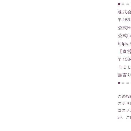
■＝
株式会
〒15
公式Fac
公式In
https:
【直
〒153
ＴＥＬ:
最寄
■＝
この投稿
ステサ
コスメ
が、ご