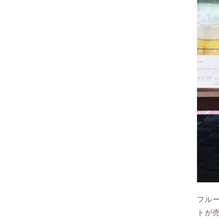
フル
トが