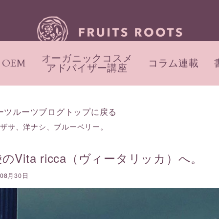
オーガニックコスメ
OEM
コラム連載
アドバイザー講座
ーツルーツブログトップに戻る
マザサ、洋ナシ、ブルーベリー。
のVita ricca（ヴィータリッカ）へ。
年08月30日