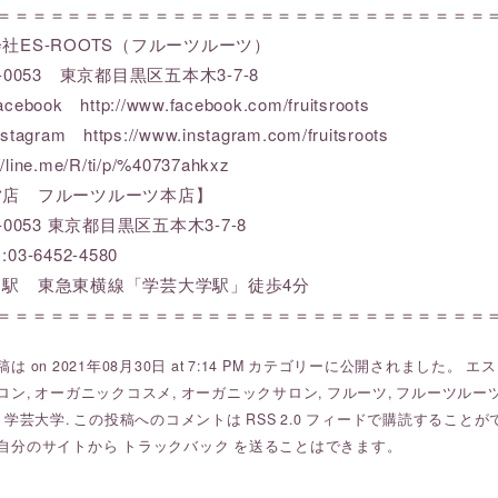
＝＝＝＝＝＝＝＝＝＝＝＝＝＝＝＝＝＝＝＝＝＝＝＝＝＝＝＝＝
社ES-ROOTS（フルーツルーツ）
3-0053 東京都目黒区五本木3-7-8
ebook http://www.facebook.com/fruitsroots
stagram https://www.instagram.com/fruits
//line.me/R/ti/p/%40737ahkxz
営店 フルーツルーツ本店】
-0053 東京都目黒区五本木3-7-8
03-6452-4580
り駅 東急東横線「学芸大学駅」徒歩4分
＝＝＝＝＝＝＝＝＝＝＝＝＝＝＝＝＝＝＝＝＝＝＝＝＝＝＝＝＝
は on 2021年08月30日 at 7:14 PM カテゴリーに公開されました。
エス
ロン
,
オーガニックコスメ
,
オーガニックサロン
,
フルーツ
,
フルーツルーツ fr
,
学芸大学
. この投稿へのコメントは
RSS 2.0
フィードで購読することが
自分のサイトから
トラックバック
を送ることはできます。