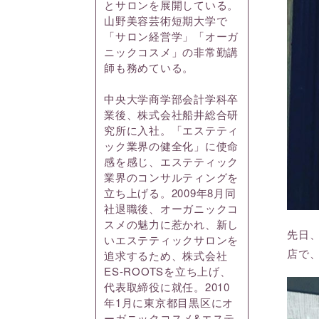
とサロンを展開している。
山野美容芸術短期大学で
「サロン経営学」「オーガ
ニックコスメ」の非常勤講
師も務めている。
中央大学商学部会計学科卒
業後、株式会社船井総合研
究所に入社。「エステティ
ック業界の健全化」に使命
感を感じ、エステティック
業界のコンサルティングを
立ち上げる。2009年8月同
社退職後、オーガニックコ
スメの魅力に惹かれ、新し
先日、
いエステティックサロンを
店で
追求するため、株式会社
ES-ROOTSを立ち上げ、
代表取締役に就任。2010
年1月に東京都目黒区にオ
ーガニックコスメ&エステ