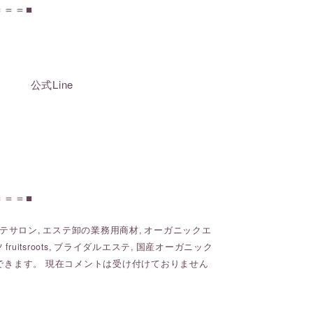
＝＝＝■
roots 公式Line
＝＝＝■
テサロン
,
エステ卸の業務用商材
,
オーガニックエ
uitsroots
,
ブライダルエステ
,
国産オーガニック
できます。 現在コメントは受け付けておりません