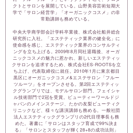
クトとサロンを展開している。山野美容芸術短期大
学で「サロン経営学」「オーガニックコスメ」の非
常勤講師も務めている。
中央大学商学部会計学科卒業後、株式会社船井総合
研究所に入社。「エステティック業界の健全化」に
使命感を感じ、エステティック業界のコンサルティ
ングを立ち上げる。2009年8月同社退職後、オーガ
ニックコスメの魅力に惹かれ、新しいエステティッ
クサロンを追求するため、株式会社ES-ROOTSを立
ち上げ、代表取締役に就任。2010年1月に東京都目
黒区にオーガニックコスメ&エステサロン「フルー
ツルーツ」をオープンさせる。第2回エステティッ
クグランプリでは、モデルサロン部門、フェイシャ
ル技術部門で2冠を受賞。ビューティーワールドジ
ャパンのメインステージ、たかの友梨ビューティク
リニックなど、様々な講演講師も務める。一般社団
法人エステティックグランプリの2代目理事長も務
めた。著書に「サロンはスタッフ育成で99%決ま
る」「サロンとスタッフが輝く28+8の成功法則」