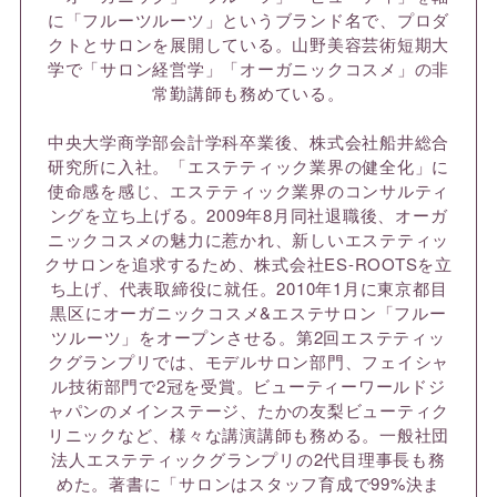
に「フルーツルーツ」というブランド名で、プロダ
クトとサロンを展開している。山野美容芸術短期大
学で「サロン経営学」「オーガニックコスメ」の非
常勤講師も務めている。
中央大学商学部会計学科卒業後、株式会社船井総合
研究所に入社。「エステティック業界の健全化」に
使命感を感じ、エステティック業界のコンサルティ
ングを立ち上げる。2009年8月同社退職後、オーガ
ニックコスメの魅力に惹かれ、新しいエステティッ
クサロンを追求するため、株式会社ES-ROOTSを立
ち上げ、代表取締役に就任。2010年1月に東京都目
黒区にオーガニックコスメ&エステサロン「フルー
ツルーツ」をオープンさせる。第2回エステティッ
クグランプリでは、モデルサロン部門、フェイシャ
ル技術部門で2冠を受賞。ビューティーワールドジ
ャパンのメインステージ、たかの友梨ビューティク
リニックなど、様々な講演講師も務める。一般社団
法人エステティックグランプリの2代目理事長も務
めた。著書に「サロンはスタッフ育成で99%決ま