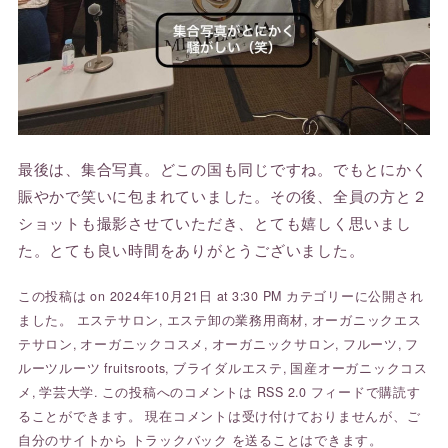
最後は、集合写真。どこの国も同じですね。でもとにかく
賑やかで笑いに包まれていました。その後、全員の方と２
ショットも撮影させていただき、とても嬉しく思いまし
た。とても良い時間をありがとうございました。
この投稿は on 2024年10月21日 at 3:30 PM カテゴリーに公開され
ました。
エステサロン
,
エステ卸の業務用商材
,
オーガニックエス
テサロン
,
オーガニックコスメ
,
オーガニックサロン
,
フルーツ
,
フ
ルーツルーツ fruitsroots
,
ブライダルエステ
,
国産オーガニックコス
メ
,
学芸大学
. この投稿へのコメントは
RSS 2.0
フィードで購読す
ることができます。 現在コメントは受け付けておりませんが、ご
自分のサイトから
トラックバック
を送ることはできます。