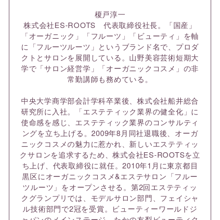
榎戸淳一
株式会社ES-ROOTS 代表取締役社長。「国産」
「オーガニック」「フルーツ」「ビューティ」を軸
に「フルーツルーツ」というブランド名で、プロダ
クトとサロンを展開している。山野美容芸術短期大
学で「サロン経営学」「オーガニックコスメ」の非
常勤講師も務めている。
中央大学商学部会計学科卒業後、株式会社船井総合
研究所に入社。「エステティック業界の健全化」に
使命感を感じ、エステティック業界のコンサルティ
ングを立ち上げる。2009年8月同社退職後、オーガ
ニックコスメの魅力に惹かれ、新しいエステティッ
クサロンを追求するため、株式会社ES-ROOTSを立
ち上げ、代表取締役に就任。2010年1月に東京都目
黒区にオーガニックコスメ&エステサロン「フルー
ツルーツ」をオープンさせる。第2回エステティッ
クグランプリでは、モデルサロン部門、フェイシャ
ル技術部門で2冠を受賞。ビューティーワールドジ
ャパンのメインステージ、たかの友梨ビューティク