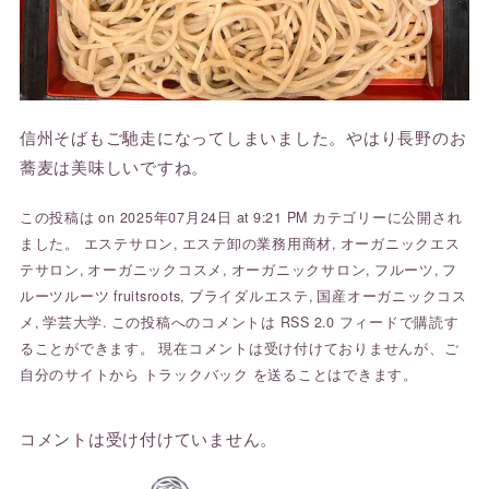
信州そばもご馳走になってしまいました。やはり長野のお
蕎麦は美味しいですね。
この投稿は on 2025年07月24日 at 9:21 PM カテゴリーに公開され
ました。
エステサロン
,
エステ卸の業務用商材
,
オーガニックエス
テサロン
,
オーガニックコスメ
,
オーガニックサロン
,
フルーツ
,
フ
ルーツルーツ fruitsroots
,
ブライダルエステ
,
国産オーガニックコス
メ
,
学芸大学
. この投稿へのコメントは
RSS 2.0
フィードで購読す
ることができます。 現在コメントは受け付けておりませんが、ご
自分のサイトから
トラックバック
を送ることはできます。
コメントは受け付けていません。