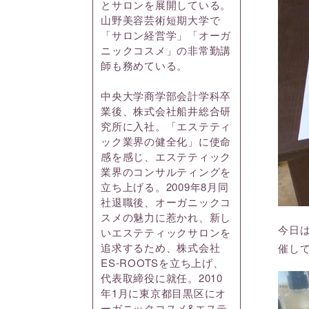
とサロンを展開している。
山野美容芸術短期大学で
「サロン経営学」「オーガ
ニックコスメ」の非常勤講
師も務めている。
中央大学商学部会計学科卒
業後、株式会社船井総合研
究所に入社。「エステティ
ック業界の健全化」に使命
感を感じ、エステティック
業界のコンサルティングを
立ち上げる。2009年8月同
社退職後、オーガニックコ
スメの魅力に惹かれ、新し
今日
いエステティックサロンを
追求するため、株式会社
催し
ES-ROOTSを立ち上げ、
代表取締役に就任。2010
年1月に東京都目黒区にオ
ーガニックコスメ&エステ