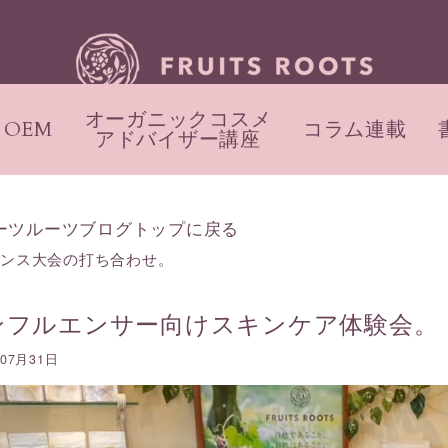
オーガニックコスメ
OEM
コラム連載
アドバイザー講座
ーツルーツブログトップに戻る
ランス大会の打ち合わせ。
ンフルエンサー向けスキンケア体験会。
年07月31日