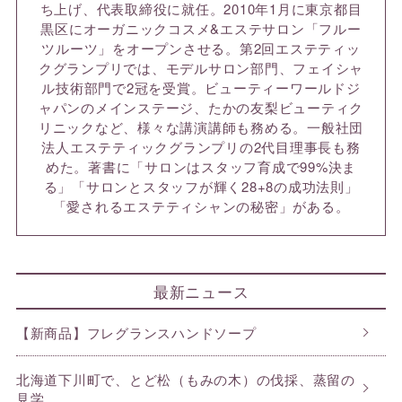
ち上げ、代表取締役に就任。2010年1月に東京都目
黒区にオーガニックコスメ&エステサロン「フルー
ツルーツ」をオープンさせる。第2回エステティッ
クグランプリでは、モデルサロン部門、フェイシャ
ル技術部門で2冠を受賞。ビューティーワールドジ
ャパンのメインステージ、たかの友梨ビューティク
リニックなど、様々な講演講師も務める。一般社団
法人エステティックグランプリの2代目理事長も務
めた。著書に「サロンはスタッフ育成で99%決ま
る」「サロンとスタッフが輝く28+8の成功法則」
「愛されるエステティシャンの秘密」がある。
最新ニュース
【新商品】フレグランスハンドソープ
北海道下川町で、とど松（もみの木）の伐採、蒸留の
見学。