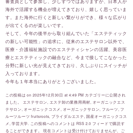
審査員として参加し、少しずつではありますが、日本人が
海外で活躍する機会が増えてきており、嬉しく思っていま
す。また海外に行くと新しい繋がりができ、様々な広がり
が出てくるのが楽しいです。
そして、今年の後半から取り組んでいた「エステティック
の新しい可能性」の追求に、従来のエステサロン以外で、
医療・介護福祉施設でのエステティシャンの活躍、美容医
療とエステティックの融合など、今まで接してこなかった
分野に新しい光が見えてきており、久しぶりにスイッチが
入っております。
今年も１年本当にありがとうございました。
この投稿は on 2025年12月30日 at 4:49 PM カテゴリーに公開され
ました。
エステサロン
,
エステ卸の業務用商材
,
オーガニックエス
テサロン
,
オーガニックコスメ
,
オーガニックサロン
,
フルーツ
,
フ
ルーツルーツ fruitsroots
,
ブライダルエステ
,
国産オーガニックコス
メ
,
学芸大学
. この投稿へのコメントは
RSS 2.0
フィードで購読す
ることができます。 現在コメントは受け付けておりませんが、ご