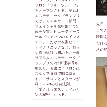
サロン「フルーツルーツ」
をオープンさせる。第2回
エステティックグランプリ
では、モデルサロン部門、
先日
フェイシャル技術部門で2
して
冠を受賞。ビューティーワ
時間
ールドジャパンのメインス
テージ、たかの友梨ビュー
だけ
ティクリニックなど、様々
格の
な講演講師も務める。一般
社団法人エステティックグ
ランプリの2代目理事長も
務めた。著書に「サロンは
スタッフ育成で99%決ま
る」「サロンとスタッフが
輝く28+8の成功法則」
「愛されるエステティシャ
ンの秘密」がある。