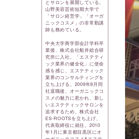
とサロンを展開している。
山野美容芸術短期大学で
「サロン経営学」「オーガ
ニックコスメ」の非常勤講
師も務めている。
中央大学商学部会計学科卒
業後、株式会社船井総合研
究所に入社。「エステティ
ック業界の健全化」に使命
感を感じ、エステティック
業界のコンサルティングを
立ち上げる。2009年8月同
社退職後、オーガニックコ
スメの魅力に惹かれ、新し
いエステティックサロンを
追求するため、株式会社
ES-ROOTSを立ち上げ、
代表取締役に就任。2010
年1月に東京都目黒区にオ
ーガニックコスメ&エステ