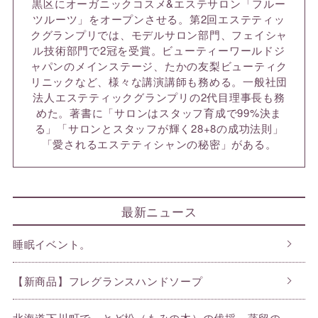
黒区にオーガニックコスメ&エステサロン「フルー
ツルーツ」をオープンさせる。第2回エステティッ
クグランプリでは、モデルサロン部門、フェイシャ
ル技術部門で2冠を受賞。ビューティーワールドジ
ャパンのメインステージ、たかの友梨ビューティク
リニックなど、様々な講演講師も務める。一般社団
法人エステティックグランプリの2代目理事長も務
めた。著書に「サロンはスタッフ育成で99%決ま
る」「サロンとスタッフが輝く28+8の成功法則」
「愛されるエステティシャンの秘密」がある。
最新ニュース
睡眠イベント。
【新商品】フレグランスハンドソープ
北海道下川町で、とど松（もみの木）の伐採、蒸留の