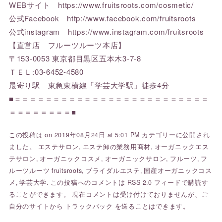
WEBサイト
https://www.fruitsroots.com/cosmetic/
公式Facebook
http://www.facebook.com/fruitsroots
公式instagram
https://www.instagram.com/fruitsroots
【直営店 フルーツルーツ本店】
〒153-0053 東京都目黒区五本木3-7-8
ＴＥＬ:03-6452-4580
最寄り駅 東急東横線「学芸大学駅」徒歩4分
■＝＝＝＝＝＝＝＝＝＝＝＝＝＝＝＝＝＝＝＝＝＝＝＝＝
＝＝＝＝＝＝＝＝■
この投稿は on 2019年08月24日 at 5:01 PM カテゴリーに公開され
ました。
エステサロン
,
エステ卸の業務用商材
,
オーガニックエス
テサロン
,
オーガニックコスメ
,
オーガニックサロン
,
フルーツ
,
フ
ルーツルーツ fruitsroots
,
ブライダルエステ
,
国産オーガニックコス
メ
,
学芸大学
. この投稿へのコメントは
RSS 2.0
フィードで購読す
ることができます。 現在コメントは受け付けておりませんが、ご
自分のサイトから
トラックバック
を送ることはできます。