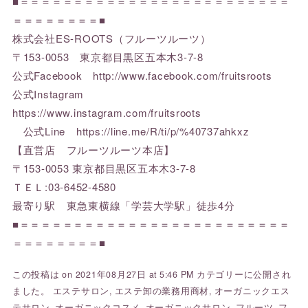
■＝＝＝＝＝＝＝＝＝＝＝＝＝＝＝＝＝＝＝＝＝＝＝＝＝
＝＝＝＝＝＝＝＝■
株式会社ES-ROOTS（フルーツルーツ）
〒153-0053 東京都目黒区五本木3-7-8
公式Facebook http://www.facebook.com/fruitsroots
公式Instagram
https://www.instagram.com/fruitsroots
公式Line https://line.me/R/ti/p/%40737ahkxz
【直営店 フルーツルーツ本店】
〒153-0053 東京都目黒区五本木3-7-8
ＴＥＬ:03-6452-4580
最寄り駅 東急東横線「学芸大学駅」徒歩4分
■＝＝＝＝＝＝＝＝＝＝＝＝＝＝＝＝＝＝＝＝＝＝＝＝＝
＝＝＝＝＝＝＝＝■
この投稿は on 2021年08月27日 at 5:46 PM カテゴリーに公開され
ました。
エステサロン
,
エステ卸の業務用商材
,
オーガニックエス
テサロン
,
オーガニックコスメ
,
オーガニックサロン
,
フルーツ
,
フ