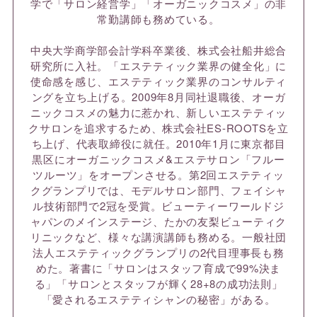
学で「サロン経営学」「オーガニックコスメ」の非
常勤講師も務めている。
中央大学商学部会計学科卒業後、株式会社船井総合
研究所に入社。「エステティック業界の健全化」に
使命感を感じ、エステティック業界のコンサルティ
ングを立ち上げる。2009年8月同社退職後、オーガ
ニックコスメの魅力に惹かれ、新しいエステティッ
クサロンを追求するため、株式会社ES-ROOTSを立
ち上げ、代表取締役に就任。2010年1月に東京都目
黒区にオーガニックコスメ&エステサロン「フルー
ツルーツ」をオープンさせる。第2回エステティッ
クグランプリでは、モデルサロン部門、フェイシャ
ル技術部門で2冠を受賞。ビューティーワールドジ
ャパンのメインステージ、たかの友梨ビューティク
リニックなど、様々な講演講師も務める。一般社団
法人エステティックグランプリの2代目理事長も務
めた。著書に「サロンはスタッフ育成で99%決ま
る」「サロンとスタッフが輝く28+8の成功法則」
「愛されるエステティシャンの秘密」がある。