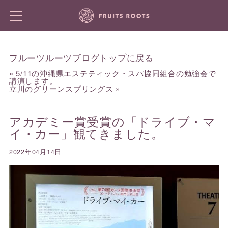
フルーツルーツブログトップに戻る
«
5/11の沖縄県エステティック・スパ協同組合の勉強会で
講演します。
立川のグリーンスプリングス
»
アカデミー賞受賞の「ドライブ・マ
イ・カー」観てきました。
2022年04月14日