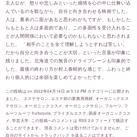
主人公が、怒りや悲しみといった感情を心の中に仕舞い込
んでいるのを観ながら、自分と向き合わせる映画でした。
人は、裏表の二面があると思われがちですが、もしかした
らもともと人は多面的であり、この多面性を受け入れるこ
とが人間関係において必要なのかもしれないと思わされま
した。 「相手のことを全て理解しようとすれば苦しい。
だから自分と向き合うことが大切」といった言葉が印象に
残りました。北海道での無音のドライブシーンも印象的で
した。最後の終わり方が村上春樹的な感じで、ふわっと終
わり個人的には余韻を楽しめてよかったです。
この投稿は on 2022年04月14日 at 5:12 PM カテゴリーに公開され
ました。
エステサロン
,
エステ卸の業務用商材
,
オーガニックエス
テサロン
,
オーガニックコスメ
,
オーガニックサロン
,
フルーツ
,
フ
ルーツルーツ fruitsroots
,
ブライダルエステ
,
国産オーガニックコス
メ
,
学芸大学
. この投稿へのコメントは
RSS 2.0
フィードで購読す
ることができます。 現在コメントは受け付けておりませんが、ご
自分のサイトから
トラックバック
を送ることはできます。