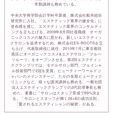
常勤講師も務めている。
中央大学商学部会計学科卒業後、株式会社船井総合
研究所に入社。「エステティック業界の健全化」に
使命感を感じ、エステティック業界のコンサルティ
ングを立ち上げる。2009年8月同社退職後、オーガ
ニックコスメの魅力に惹かれ、新しいエステティッ
クサロンを追求するため、株式会社ES-ROOTSを立
ち上げ、代表取締役に就任。2010年1月に東京都目
黒区にオーガニックコスメ&エステサロン「フルー
ツルーツ」をオープンさせる。第2回エステティッ
クグランプリでは、モデルサロン部門、フェイシャ
ル技術部門で2冠を受賞。ビューティーワールドジ
ャパンのメインステージ、たかの友梨ビューティク
リニックなど、様々な講演講師も務める。一般社団
法人エステティックグランプリの2代目理事長も務
めた。著書に「サロンはスタッフ育成で99%決ま
る」「サロンとスタッフが輝く28+8の成功法則」
「愛されるエステティシャンの秘密」がある。